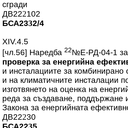
сгради
2
ДВ22
102
3
БСА23
2/4
ХIV.4.5
22
[чл.56] Наредба
№Е-РД-04-1 за
проверка за енергийна ефекти
и инсталациите за комбинирано о
и на климатичните инсталации по 
изготвянето на оценка на енерги
реда за създаване, поддържане и
Закона за енергийната ефективн
2
ДВ22
30
3
БСА22
5