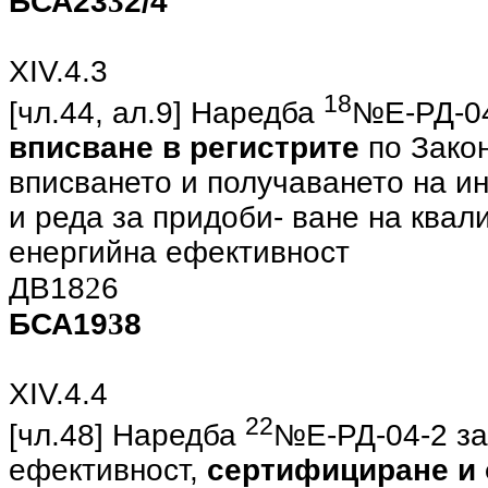
3
БСА23
2/4
ХIV.4.3
18
[чл.44, ал.9] Наредба
№Е-РД-04
вписване в регистрите
по Закон
вписването и получаването на и
и реда за придоби- ване на квал
енергийна ефективност
2
ДВ18
6
3
БСА19
8
ХIV.4.4
22
[чл.48] Наредба
№Е-РД-04-2 за
ефективност,
сертифициране и 