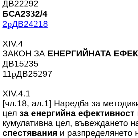
2
ДВ22
92
3
БСА23
2/4
p
2
2
ДВ24
18
ХIV.4
ЗАКОН ЗА
ЕНЕРГИЙНАТА ЕФЕ
2
ДВ15
35
p
2
11
ДВ25
97
ХIV.4.1
[чл.18, ал.1] Наредба за методи
цел
за енергийна ефективност
кумулативна цел, въвеждането н
спестявания
и разпределянето 