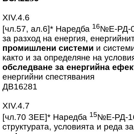
ХIV.4.6
16
[чл.57, ал.6]* Наредба
№Е-РД-0
за разход на енергия, енергийни
промишлени системи
и системи
както и за определяне на услови
обследване за енергийна ефек
енергийни спестявания
2
ДВ16
81
ХIV.4.7
15
[чл.70 ЗEE]* Наредба
№Е-РД-16
структурата, условията и реда з