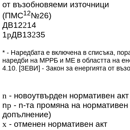
от възобновяеми източници
12
(ПМС
№26)
2
ДВ12
14
p
2
1
ДВ13
35
* - Наредбата е включена в списъка, по
наредби на МРРБ и МЕ в областта на е
4.10. [ЗЕВИ] - Закон за енергията от въ
n
- новоутвърден нормативен акт
p
n
- n-та промяна на нормативен
допълнение)
x
- отменен нормативен акт