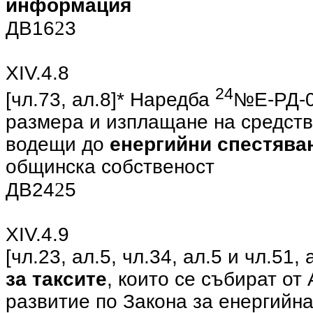
информация
2
ДВ16
3
ХIV.4.8
24
[чл.73, ал.8]* Наредба
№Е-РД-0
размера и изплащане на средства
водещи до
енергийни спестява
общинска собственост
2
ДВ24
5
ХIV.4.9
[чл.23, ал.5, чл.34, ал.5 и чл.51
за таксите
, които се събират от
развитие по Закона за енергийна