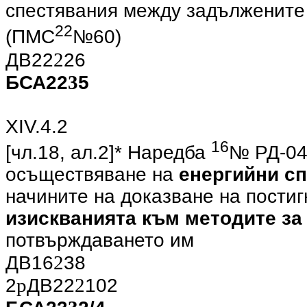
спестявания между задължените
22
(ПМС
№60)
2
ДВ22
26
3
БСА22
5
ХIV.4.2
16
[чл.18, ал.2]* Наредба
№ РД-04
осъществяване на
енергийни с
начините на доказване на постиг
изискванията към методите за
потвърждаването им
2
ДВ16
38
p
2
2
ДВ22
102