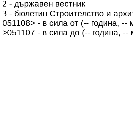
2
- държавен вестник
3
- бюлетин Строителство и архи
051108> - в сила от (-- година, -- 
>051107 - в сила до (-- година, -- 